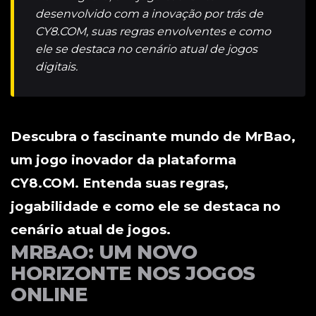
desenvolvido com a inovação por trás de
CY8.COM, suas regras envolventes e como
ele se destaca no cenário atual de jogos
digitais.
Descubra o fascinante mundo de MrBao,
um jogo inovador da plataforma
CY8.COM. Entenda suas regras,
jogabilidade e como ele se destaca no
cenário atual de jogos.
MRBAO: UM NOVO
HORIZONTE NOS JOGOS
ONLINE