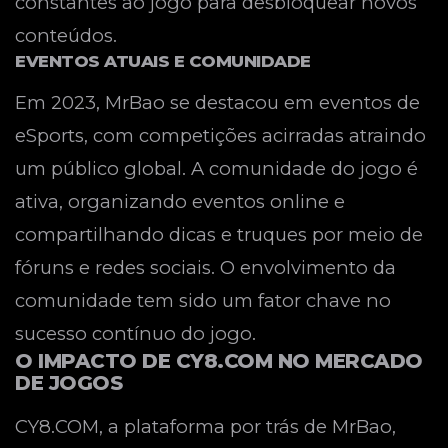
constantes ao jogo para desbloquear novos
conteúdos.
EVENTOS ATUAIS E COMUNIDADE
Em 2023, MrBao se destacou em eventos de
eSports, com competições acirradas atraindo
um público global. A comunidade do jogo é
ativa, organizando eventos online e
compartilhando dicas e truques por meio de
fóruns e redes sociais. O envolvimento da
comunidade tem sido um fator chave no
sucesso contínuo do jogo.
O IMPACTO DE CY8.COM NO MERCADO
DE JOGOS
CY8.COM, a plataforma por trás de MrBao,