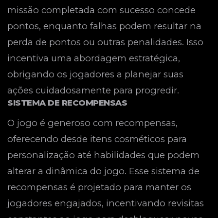
missão completada com sucesso concede
pontos, enquanto falhas podem resultar na
perda de pontos ou outras penalidades. Isso
incentiva uma abordagem estratégica,
obrigando os jogadores a planejar suas
ações cuidadosamente para progredir.
SISTEMA DE RECOMPENSAS
O jogo é generoso com recompensas,
oferecendo desde itens cosméticos para
personalização até habilidades que podem
alterar a dinâmica do jogo. Esse sistema de
recompensas é projetado para manter os
jogadores engajados, incentivando revisitas