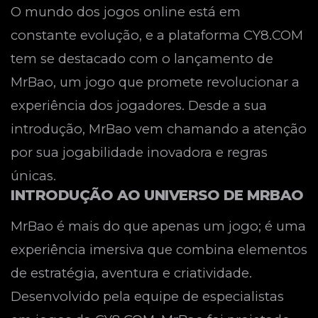
O mundo dos jogos online está em
constante evolução, e a plataforma CY8.COM
tem se destacado com o lançamento de
MrBao, um jogo que promete revolucionar a
experiência dos jogadores. Desde a sua
introdução, MrBao vem chamando a atenção
por sua jogabilidade inovadora e regras
únicas.
INTRODUÇÃO AO UNIVERSO DE MRBAO
MrBao é mais do que apenas um jogo; é uma
experiência imersiva que combina elementos
de estratégia, aventura e criatividade.
Desenvolvido pela equipe de especialistas