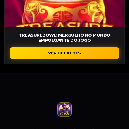
TREASUREBOWL: MERGULHO NO MUNDO
EMPOLGANTE DO JOGO
VER DETALHES