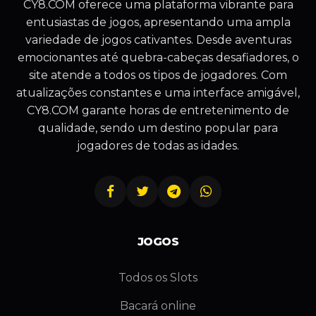
CY8.COM oferece uma plataforma vibrante para
entusiastas de jogos, apresentando uma ampla
variedade de jogos cativantes. Desde aventuras
emocionantes até quebra-cabeças desafiadores, o
site atende a todos os tipos de jogadores. Com
atualizações constantes e uma interface amigável,
CY8.COM garante horas de entretenimento de
qualidade, sendo um destino popular para
jogadores de todas as idades.
JOGOS
Todos os Slots
Bacará online