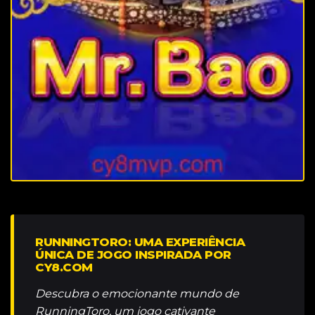
RUNNINGTORO: UMA EXPERIÊNCIA
ÚNICA DE JOGO INSPIRADA POR
CY8.COM
Descubra o emocionante mundo de
RunningToro, um jogo cativante