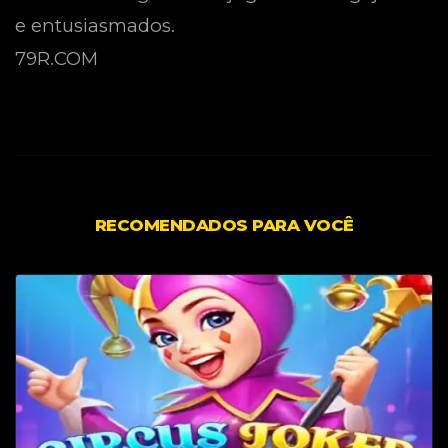
e entusiasmados.
79R.COM
RECOMENDADOS PARA VOCÊ