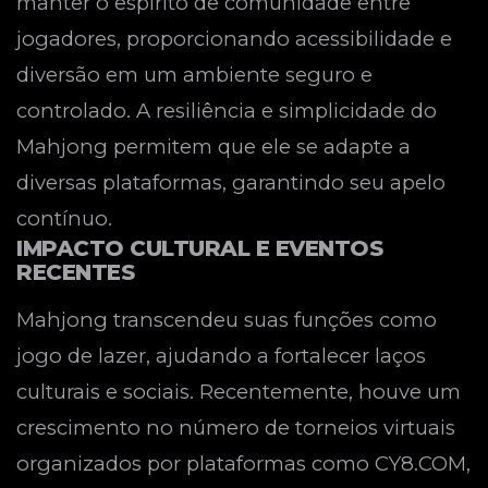
manter o espírito de comunidade entre
jogadores, proporcionando acessibilidade e
diversão em um ambiente seguro e
controlado. A resiliência e simplicidade do
Mahjong permitem que ele se adapte a
diversas plataformas, garantindo seu apelo
contínuo.
IMPACTO CULTURAL E EVENTOS
RECENTES
Mahjong transcendeu suas funções como
jogo de lazer, ajudando a fortalecer laços
culturais e sociais. Recentemente, houve um
crescimento no número de torneios virtuais
organizados por plataformas como CY8.COM,