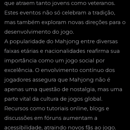
que atraem tanto jovens como veteranos.
Estes eventos não só celebram a tradição,
mas também exploram novas direções para o
desenvolvimento do jogo.
A popularidade do Mahjong entre diversas
faixas etárias e nacionalidades reafirma sua
importância como um jogo social por
excelência. O envolvimento contínuo dos
jogadores assegura que Mahjong não é
apenas uma questão de nostalgia, mas uma
parte vital da cultura de jogos global.
Recursos como tutoriais online, blogs e
discussões em fóruns aumentam a
acessibilidade, atraindo novos fãs ao jogo.