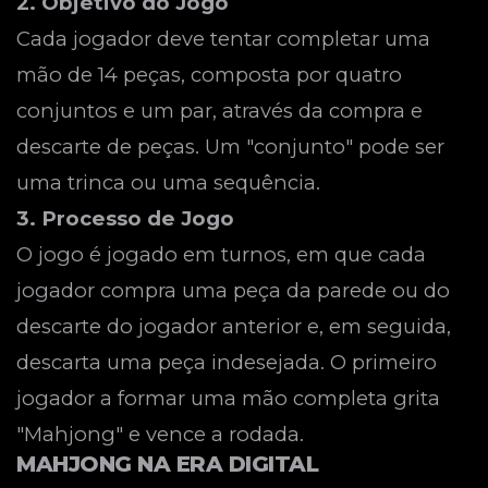
2. Objetivo do Jogo
Cada jogador deve tentar completar uma
mão de 14 peças, composta por quatro
conjuntos e um par, através da compra e
descarte de peças. Um "conjunto" pode ser
uma trinca ou uma sequência.
3. Processo de Jogo
O jogo é jogado em turnos, em que cada
jogador compra uma peça da parede ou do
descarte do jogador anterior e, em seguida,
descarta uma peça indesejada. O primeiro
jogador a formar uma mão completa grita
"Mahjong" e vence a rodada.
MAHJONG NA ERA DIGITAL