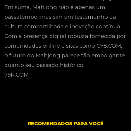
Em suma, Mahjong não é apenas um
passatempo, mas sim um testemunho da
cultura compartilhada e inovação contínua.
Com a presença digital robusta fornecida por
comunidades online e sites como CY8.COM,
o futuro do Mahjong parece tão empolgante
quanto seu passado histórico.
79R.COM
RECOMENDADOS PARA VOCÊ