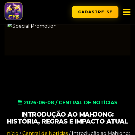
CADASTRE-SE
2026-06-08
/
CENTRAL DE NOTÍCIAS
INTRODUÇÃO AO MAHJONG:
HISTÓRIA, REGRAS E IMPACTO ATUAL
Início
/
Central de Notícias
/
Introdução ao Mahjong: