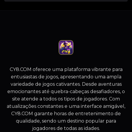
CY8.COM oferece uma plataforma vibrante para
entusiastas de jogos, apresentando uma ampla
variedade de jogos cativantes. Desde aventuras
emocionantes até quebra-cabeças desafiadores, o
site atende a todos os tipos de jogadores. Com
atualizações constantes e uma interface amigável,
CY8.COM garante horas de entretenimento de
qualidade, sendo um destino popular para
jogadores de todas as idades.