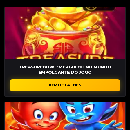
TREASUREBOWL: MERGULHO NO MUNDO
EMPOLGANTE DO JOGO
VER DETALHES