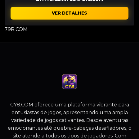
VER DETALHES
79R.COM
CY8.COM oferece uma plataforma vibrante para
entusiastas de jogos, apresentando uma ampla
variedade de jogos cativantes. Desde aventuras
emocionantes até quebra-cabeças desafiadores, o
site atende a todos os tipos de jogadores. Com