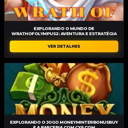
EXPLORANDO O MUNDO DE
WRATHOFOLYMPUS2: AVENTURA E ESTRATÉGIA
VER DETALHES
EXPLORANDO O JOGO MONEYMINTERBONUSBUY
E A PARCERIA COM CY8.COM