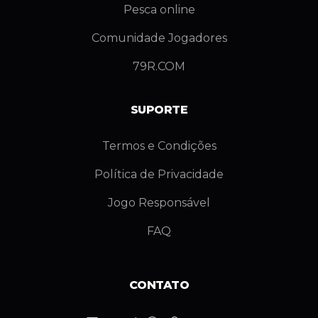
Pesca online
Comunidade Jogadores
79R.COM
SUPORTE
Termos e Condições
Política de Privacidade
Jogo Responsável
FAQ
CONTATO