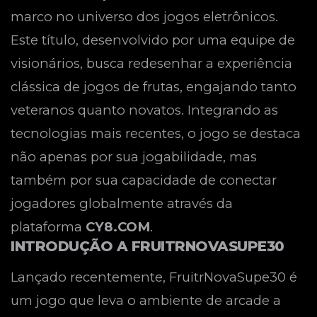
marco no universo dos jogos eletrônicos.
Este título, desenvolvido por uma equipe de
visionários, busca redesenhar a experiência
clássica de jogos de frutas, engajando tanto
veteranos quanto novatos. Integrando as
tecnologias mais recentes, o jogo se destaca
não apenas por sua jogabilidade, mas
também por sua capacidade de conectar
jogadores globalmente através da
plataforma
CY8.COM
.
INTRODUÇÃO A FRUITRNOVASUPE30
Lançado recentemente, FruitrNovaSupe30 é
um jogo que leva o ambiente de arcade a