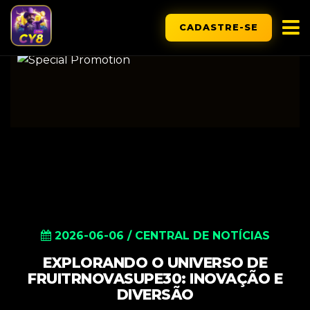
CADASTRE-SE
2026-06-06
/
CENTRAL DE NOTÍCIAS
EXPLORANDO O UNIVERSO DE
FRUITRNOVASUPE30: INOVAÇÃO E
DIVERSÃO