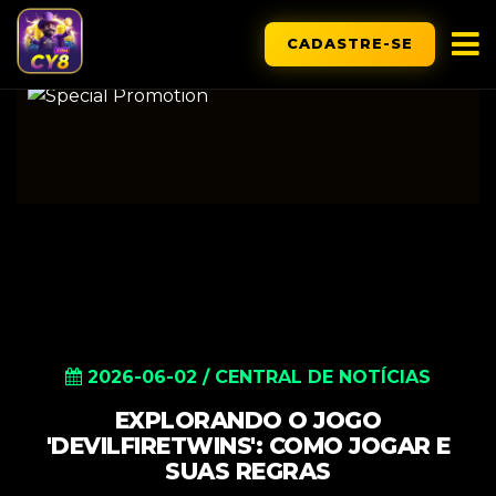
CADASTRE-SE
2026-06-02
/
CENTRAL DE NOTÍCIAS
EXPLORANDO O JOGO
'DEVILFIRETWINS': COMO JOGAR E
SUAS REGRAS