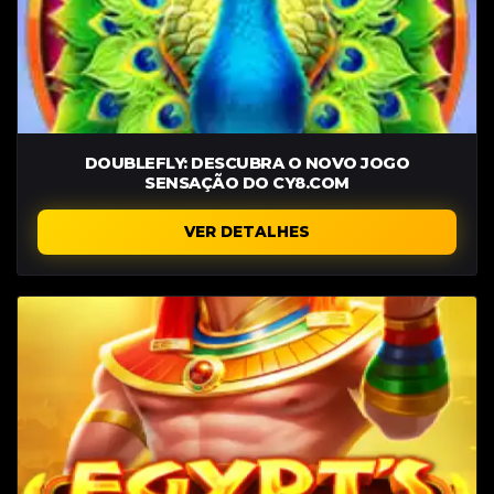
DOUBLEFLY: DESCUBRA O NOVO JOGO
SENSAÇÃO DO CY8.COM
VER DETALHES