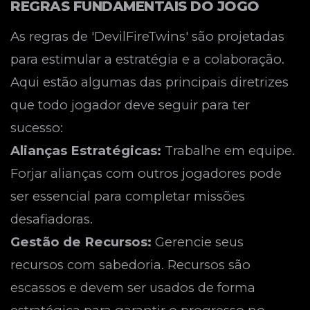
REGRAS FUNDAMENTAIS DO JOGO
As regras de 'DevilFireTwins' são projetadas
para estimular a estratégia e a colaboração.
Aqui estão algumas das principais diretrizes
que todo jogador deve seguir para ter
sucesso:
Alianças Estratégicas:
Trabalhe em equipe.
Forjar alianças com outros jogadores pode
ser essencial para completar missões
desafiadoras.
Gestão de Recursos:
Gerencie seus
recursos com sabedoria. Recursos são
escassos e devem ser usados de forma